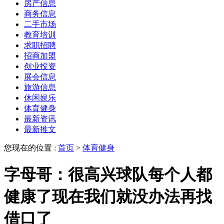
房产信息
商务信息
二手市场
教育培训
求职招聘
招商加盟
创业投资
展会信息
旅游信息
休闲娱乐
体育健身
最新资讯
最新推文
您现在的位置 :
首页
>
体育健身
字母哥：很高兴球队每个人都
健康了现在我们就没办法再找
借口了