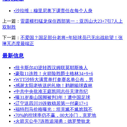
•
沙拉维：穆里尼奥下课责任在每个人身
上一篇：
雷霆横扫猛龙保住西部第一：亚历山大23+7引7人上
双制胜
下一篇：
不爱国？国足部分老将+年轻球员已无出战欲望！张
琳芃态度最端正
最新信息
•
纽卡斯尔43逆转西汉姆联莫耶斯换人
•
豪取11连胜！火箭险胜爵士格林34+9+6
•
WTT沙特大满贯单打参赛名单公布，男
•
感谢太阳老铁送的礼物！鹈鹕输球森林
•
中共中央批准王庭凯同志任天津市纪
•
曝31岁泰山国脚被判3年！遭中国足球
•
辽宁送四川19连败稳居第一付豪17+1
•
福特烈马价格曝光：坦克尴不尴尬我不
•
70%的控球率仍不赢，00大冷门，克罗地
•
火箭灭公牛7连胜追湖勇：德罗赞狄龙