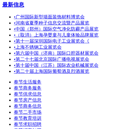
最新信息
•
广州国际新型墙面装饰材料博览会
•
河南省夏季种子信息交流暨产品展览
•
中国（郑州）国际空气净化防霾产品展览
•
（取消）上海孕婴童与儿童体验品牌展览
•
第十一届深圳国际电子工业展览会《
•
上海不锈钢工业展览会
•
第六届中国（济南）国际口腔器材展览会
•
第二十七届北京国际广播电视展览会
•
第十届中国（江苏）国际农业机械展览会
•
第二十届上海国际葡萄酒及烈酒展览
奉节生活服务
奉节商务服务
奉节供求信息
奉节房产信息
奉节商务信息
奉节二手市场
奉节教育培训
奉节求职招聘