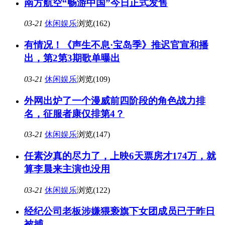
南方航空“畅游中国”今日正式发售
03-21
休闲娱乐
浏览(162)
有情况！《声生不息·宝岛季》推迟官宣和播
出，第2第3期歌单曝出
03-21
休闲娱乐
浏览(109)
外网出炉了一个漫威前四阶段的角色战力排
名，征服者康仅排第4？
03-21
休闲娱乐
浏览(147)
任素汐真的尽力了，上映6天票房才174万，就
算李晨来主演也没用
03-21
休闲娱乐
浏览(122)
经纪公司老板涉嫌猥亵旗下女团成员已于昨日
被捕