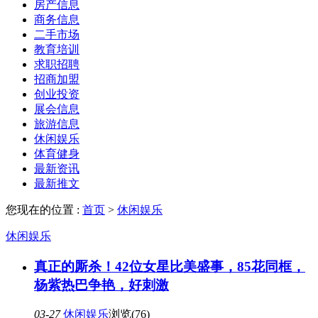
房产信息
商务信息
二手市场
教育培训
求职招聘
招商加盟
创业投资
展会信息
旅游信息
休闲娱乐
体育健身
最新资讯
最新推文
您现在的位置 :
首页
>
休闲娱乐
休闲娱乐
真正的厮杀！42位女星比美盛事，85花同框，
杨紫热巴争艳，好刺激
03-27
休闲娱乐
浏览(76)