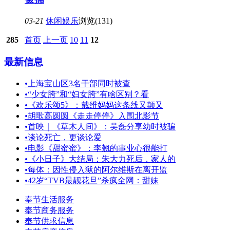
03-21
休闲娱乐
浏览(131)
285
首页
上一页
10
11
12
最新信息
•
上海宝山区3名干部同时被查
•
“少女胯”和“妇女胯”有啥区别？看
•
《欢乐颂5》：戴维妈妈这条线又颠又
•
胡歌高圆圆《走走停停》入围北影节
•
首映｜《草木人间》：吴磊分享幼时被骗
•
谈论死亡，更谈论爱
•
电影《甜蜜蜜》：李翘的事业心很能打
•
《小日子》大结局：朱大力死后，家人的
•
每体：因性侵入狱的阿尔维斯在离开监
•
42岁“TVB最靓花旦”杀疯全网：甜妹
奉节生活服务
奉节商务服务
奉节供求信息