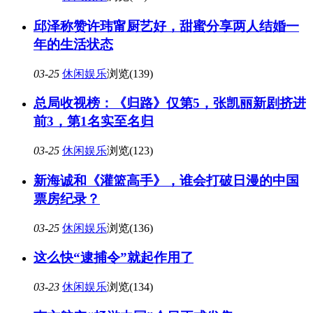
邱泽称赞许玮甯厨艺好，甜蜜分享两人结婚一
年的生活状态
03-25
休闲娱乐
浏览(139)
总局收视榜：《归路》仅第5，张凯丽新剧挤进
前3，第1名实至名归
03-25
休闲娱乐
浏览(123)
新海诚和《灌篮高手》，谁会打破日漫的中国
票房纪录？
03-25
休闲娱乐
浏览(136)
这么快“逮捕令”就起作用了
03-23
休闲娱乐
浏览(134)