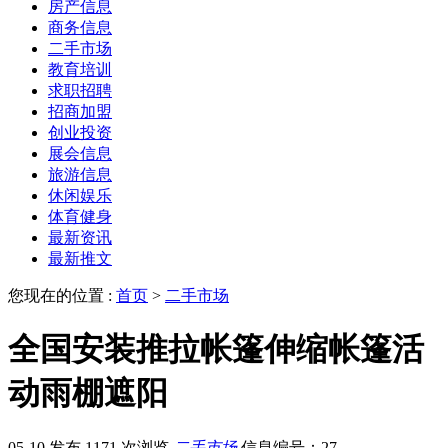
房产信息
商务信息
二手市场
教育培训
求职招聘
招商加盟
创业投资
展会信息
旅游信息
休闲娱乐
体育健身
最新资讯
最新推文
您现在的位置 :
首页
>
二手市场
全国安装推拉帐篷伸缩帐篷活
动雨棚遮阳
05-10 发布
1171 次浏览
二手市场
信息编号：27