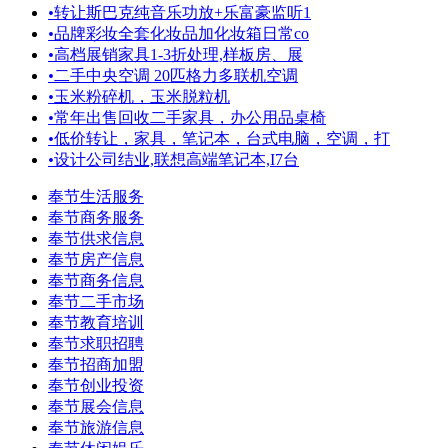
•
转让斯巴克纯音乐功放+乐富豪监听1
•
品牌彩妆全套化妆品加化妆箱日常co
•
高档展销家具1-3折处理,样板房、展
•
二手中央空调 20匹格力多联机空调
•
玉米粉碎机，玉米脱粒机
•
常年出售回收二手家具，办公用品桌椅
•
低价转让，家具，笔记本，台式电脑，空调，打
•
设计公司结业,联想高端笔记本,I7台
奉节生活服务
奉节商务服务
奉节供求信息
奉节房产信息
奉节商务信息
奉节二手市场
奉节教育培训
奉节求职招聘
奉节招商加盟
奉节创业投资
奉节展会信息
奉节旅游信息