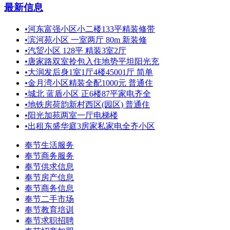
最新信息
•
河东富强小区小二楼133平精装修带
•
滨河苑小区 一室两厅 80m 新装修
•
汽贸小区 128平 精装3室2厅
•
唐家路双室拎包入住地势平坦阳光充
•
大润发后身1室1厅4楼45001厅 简单
•
金月湾小区精装全配1000元 普通住
•
城北 蓝盾小区 正6楼87平家电齐全
•
地铁房荷韵新村西区(园区) 普通住
•
阳光加苑两室一厅电梯楼
•
出租东盛华庭3房家私家电全齐小区
奉节生活服务
奉节商务服务
奉节供求信息
奉节房产信息
奉节商务信息
奉节二手市场
奉节教育培训
奉节求职招聘