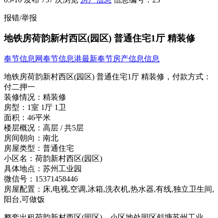
报错/举报
地铁房荷韵新村西区(园区) 普通住宅1厅 精装修
奉节信息网
奉节信息港
最新奉节房产信息信息
地铁房荷韵新村西区(园区) 普通住宅1厅 精装修，
付款方式：
付二押一
装修情况：
精装修
房型：
1室 1厅 1卫
面积：
46平米
楼层概况：
高层 / 共5层
房间朝向：
南北
房屋类型：
普通住宅
小区名：
荷韵新村西区(园区)
具体地点：
苏州工业园
微信号：
15371458446
房屋配置：
床,电视,空调,冰箱,洗衣机,热水器,有线,独立卫生间,
阳台,可做饭
整套出租荷韵新村西区(园区)，小区地处园区斜塘苏州工业