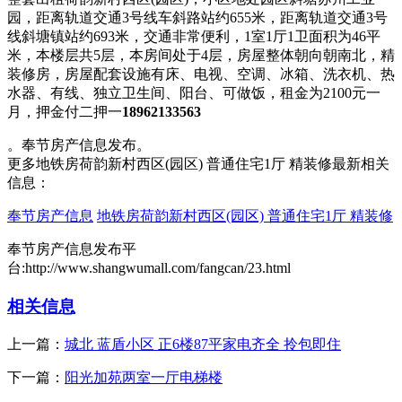
园，距离轨道交通3号线车斜路站约655米，距离轨道交通3号
线斜塘镇站约693米，交通非常便利，1室1厅1卫面积为46平
米，本楼层共5层，本房间处于4层，房屋整体朝向朝南北，精
装修房，房屋配套设施有床、电视、空调、冰箱、洗衣机、热
水器、有线、独立卫生间、阳台、可做饭，租金为2100元一
月，押金付二押一
18962133563
。奉节房产信息发布。
更多地铁房荷韵新村西区(园区) 普通住宅1厅 精装修最新相关
信息：
奉节房产信息
地铁房荷韵新村西区(园区) 普通住宅1厅 精装修
奉节房产信息发布平
台:http://www.shangwumall.com/fangcan/23.html
相关信息
上一篇：
城北 蓝盾小区 正6楼87平家电齐全 拎包即住
下一篇：
阳光加苑两室一厅电梯楼