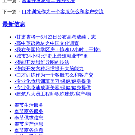
上一篇：
潜能开发思维导图的技法
下一篇：
口才训练作为一个客服怎么和客户交流
最新信息
•
甘肃省将于6月23日公布高考成绩，志
•
高中英语教材之中国文化调查
•
我在美国抢学区房：惊魂12小时，干掉5
•
城市24小时比“史上最难就业季”更
•
潜能开发思维导图的技法
•
潜能开发六种习惯提升大脑能力
•
口才训练作为一个客服怎么和客户交
•
专业化妆培训班美容/保健/健身提供
•
专业化妆速成班美容/保健/健身提供
•
建筑八大员工程师职称建筑/房产/物
奉节生活服务
奉节商务服务
奉节供求信息
奉节房产信息
奉节商务信息