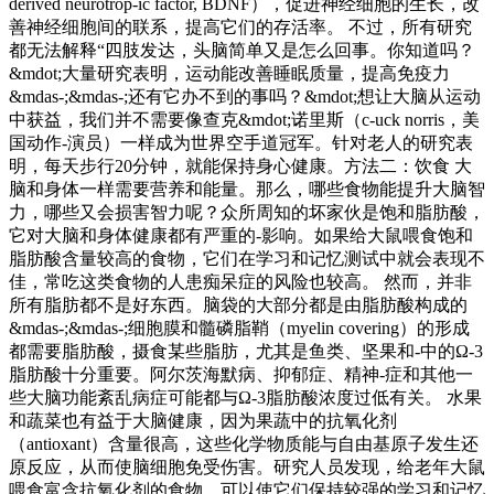
derived neurotrop-ic factor, BDNF），促进神经细胞的生长，改
善神经细胞间的联系，提高它们的存活率。 不过，所有研究
都无法解释“四肢发达，头脑简单又是怎么回事。你知道吗？
&mdot;大量研究表明，运动能改善睡眠质量，提高免疫力
&mdas-;&mdas-;还有它办不到的事吗？&mdot;想让大脑从运动
中获益，我们并不需要像查克&mdot;诺里斯（c-uck norris，美
国动作-演员）一样成为世界空手道冠军。针对老人的研究表
明，每天步行20分钟，就能保持身心健康。方法二：饮食 大
脑和身体一样需要营养和能量。那么，哪些食物能提升大脑智
力，哪些又会损害智力呢？众所周知的坏家伙是饱和脂肪酸，
它对大脑和身体健康都有严重的-影响。如果给大鼠喂食饱和
脂肪酸含量较高的食物，它们在学习和记忆测试中就会表现不
佳，常吃这类食物的人患痴呆症的风险也较高。 然而，并非
所有脂肪都不是好东西。脑袋的大部分都是由脂肪酸构成的
&mdas-;&mdas-;细胞膜和髓磷脂鞘（myelin covering）的形成
都需要脂肪酸，摄食某些脂肪，尤其是鱼类、坚果和-中的Ω-3
脂肪酸十分重要。阿尔茨海默病、抑郁症、精神-症和其他一
些大脑功能紊乱病症可能都与Ω-3脂肪酸浓度过低有关。 水果
和蔬菜也有益于大脑健康，因为果蔬中的抗氧化剂
（antioxant）含量很高，这些化学物质能与自由基原子发生还
原反应，从而使脑细胞免受伤害。研究人员发现，给老年大鼠
喂食富含抗氧化剂的食物，可以使它们保持较强的学习和记忆