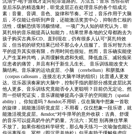
沉溺于-电子游戏才走向犯罪道路的。方法五：音乐 当你在听
皇后乐队的精选集时，听觉皮层正在处理音乐的各个组成元
素：音量、音调、音色、旋律和节奏。不过，音乐作用于大脑
后，不仅能让你听到声音，还能激活奖赏中心，抑制杏仁核的
活性，缓解恐惧等消极情绪。 一项广为人知的研究认为，听
莫扎特的音乐能提高认知能力，结果世界各地的父母都跑去为
孩子购买古典乐CD。直到现在，仍有很多人认可“莫扎特效
应，但当初的研究结果已经不那么令人信服了。音乐对智力水
平的提升其实很有限，作用时间也很短。然而，音乐确实能使
人产生某种共鸣，从而缓解焦虑和失眠、降低血压、减轻痴呆
症患者的痛苦，并且有利于新生儿生长。 音乐训练能改变大
脑结构。音乐家的运动皮层、小脑 （cerebellum）和胼胝体
（corpus callosum，连接左右大脑半球的组织）比普通人更发
达。弦乐器演奏家的大脑中，控制手指的那部分感觉皮层比其
他人更多。音乐训练究竟能否令人更聪明？目前仍无定论。然
而一些研究证实，音乐课能够提高小孩子的空间能力（spatial
ability）。你知道吗？&mdot;不用听，仅在脑海中想象一首歌
的旋律，就能激活听觉皮层；不用看，仅仅想象一段乐谱，就
能激活视觉皮层。&mdot;“对牛弹琴的意外收获：古典、舒缓
的音乐可以提高奶牛的产奶量。方法六：冥想 别再揪住苹果
不放了。如果你相信科学研究，那么每天练习一次瑜伽也能让
你远离医生。冥想（即沉思并放松）似乎有助于缓解焦虑症、