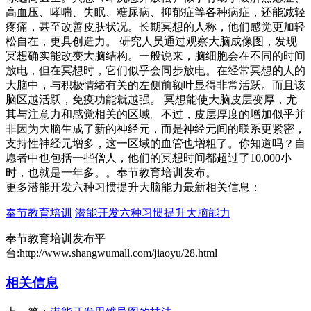
高血压、哮喘、失眠、糖尿病、抑郁症等各种病症，还能减轻
疼痛，甚至改善皮肤状况。长期冥想的人称，他们感觉更加轻
松自在，更具创造力。 研究人员通过观察大脑成像图，发现
冥想确实能改变大脑结构。一般说来，脑细胞会在不同的时间
放电，但在冥想时，它们似乎会同步放电。在经常冥想的人的
大脑中，与积极情绪有关的左侧前额叶显得非常活跃。而且该
脑区越活跃，免疫功能就越强。 冥想能使大脑皮层变厚，尤
其与注意力和感觉相关的区域。不过，皮层厚度的增加似乎并
非因为大脑生成了新的神经元，而是神经元间的联系更紧密，
支持性神经元增多，这一区域的血管也增粗了。你知道吗？自
愿者中也包括一些僧人，他们的冥想时间都超过了10,000小
时，也就是一年多。。奉节教育培训发布。
更多潜能开发六种习惯提升大脑能力最新相关信息：
奉节教育培训
潜能开发六种习惯提升大脑能力
奉节教育培训发布平
台:http://www.shangwumall.com/jiaoyu/28.html
相关信息