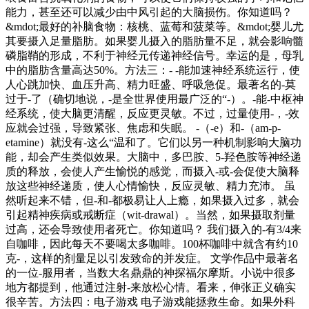
能力，甚至还可以减少由中风引起的大脑损伤。你知道吗？
&mdot;最好的补脑食物：核桃、蓝莓和菠菜等。&mdot;婴儿尤
其要摄入足量脂肪。如果婴儿摄入的脂肪量不足，就会影响髓
磷脂鞘的形成，不利于神经元传递神经信号。幸运的是，母乳
中的脂肪含量高达50%。方法三：- -能加速神经系统运行，使
人心跳加快、血压升高、精力旺盛、呼吸急促。最著名的-莫
过于-了（确切地说，-是全世界使用最广泛的“-）。-能-中枢神
经系统，使大脑更清醒，反应更灵敏。不过，过量使用-，-效
应就会过强，导致紧张、焦虑和失眠。 -（-e）和-（am-p-
etamine）就没有-这么“温和了。它们以另一种机制影响大脑功
能，却会产生类似效果。大脑中，多巴胺、5-羟色胺等神经递
质的释放，会使人产生愉悦的感觉，而摄入-或-会促使大脑释
放这些神经递质，使人心情愉快，反应灵敏、精力充沛。 虽
然听起来不错，但-和-都极易让人上瘾，如果摄入过多，就会
引起精神疾病或戒断症（wit-drawal）。当然，如果摄取剂量
过高，还会导致使用者死亡。你知道吗？ 我们摄入的-有3/4来
自咖啡，因此每天不要喝太多咖啡。100杯咖啡中就含有约10
克-，这样的剂量足以引发致命的并发症。 文学作品中最著名
的一位-服用者，当数大名鼎鼎的神探福尔摩斯。小说中很多
地方都提到，他通过注射-来放松心情。看来，伸张正义确实
很辛苦。方法四：电子游戏 电子游戏能拯救生命。如果外科