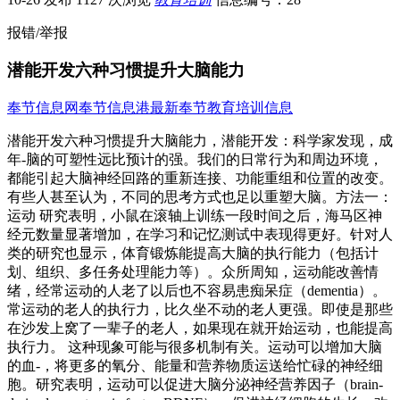
报错/举报
潜能开发六种习惯提升大脑能力
奉节信息网
奉节信息港
最新奉节教育培训信息
潜能开发六种习惯提升大脑能力，潜能开发：科学家发现，成
年-脑的可塑性远比预计的强。我们的日常行为和周边环境，
都能引起大脑神经回路的重新连接、功能重组和位置的改变。
有些人甚至认为，不同的思考方式也足以重塑大脑。方法一：
运动 研究表明，小鼠在滚轴上训练一段时间之后，海马区神
经元数量显著增加，在学习和记忆测试中表现得更好。针对人
类的研究也显示，体育锻炼能提高大脑的执行能力（包括计
划、组织、多任务处理能力等）。众所周知，运动能改善情
绪，经常运动的人老了以后也不容易患痴呆症（dementia）。
常运动的老人的执行力，比久坐不动的老人更强。即使是那些
在沙发上窝了一辈子的老人，如果现在就开始运动，也能提高
执行力。 这种现象可能与很多机制有关。运动可以增加大脑
的血-，将更多的氧分、能量和营养物质运送给忙碌的神经细
胞。研究表明，运动可以促进大脑分泌神经营养因子（brain-