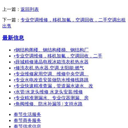
上一篇：
返回列表
下一篇：
专业空调维修，移机加氟，空调回收，二手空调出租
出售
最新信息
•
钢结构阁楼、钢结构楼梯、钢结构厂
•
专业空调维修，移机加氟，空调回收，二手
•
薛城精修液晶电视冰箱洗衣机热水器
•
修洗衣机.热水器.空调.太阳能.燃气
•
专业维修家用空调、维修中央空调、
•
专业水电改造安装做防水维修线路跳
•
专业快速精准查漏，管道漏水渗水、改
•
水管/水龙头维修 水龙头安装/维修
•
专业精准测漏水、专业仪器测漏、房
•
角阀维修、防水补漏等 | 支持水路
奉节生活服务
奉节商务服务
奉节供求信息