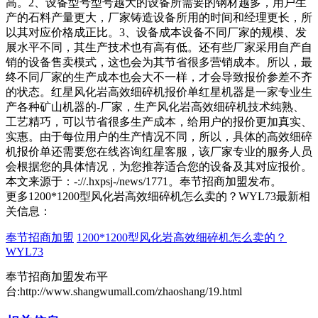
高。2、设备型号型号越大的设备所需要的钢材越多，用户生
产的石料产量更大，厂家铸造设备所用的时间和经理更长，所
以其对应价格成正比。3、设备成本设备不同厂家的规模、发
展水平不同，其生产技术也有高有低。还有些厂家采用自产自
销的设备售卖模式，这也会为其节省很多营销成本。所以，最
终不同厂家的生产成本也会大不一样，才会导致报价参差不齐
的状态。红星风化岩高效细碎机报价单红星机器是一家专业生
产各种矿山机器的-厂家，生产风化岩高效细碎机技术纯熟、
工艺精巧，可以节省很多生产成本，给用户的报价更加真实、
实惠。由于每位用户的生产情况不同，所以，具体的高效细碎
机报价单还需要您在线咨询红星客服，该厂家专业的服务人员
会根据您的具体情况，为您推荐适合您的设备及其对应报价。
本文来源于：-://.hxpsj-/news/1771。奉节招商加盟发布。
更多1200*1200型风化岩高效细碎机怎么卖的？WYL73最新相
关信息：
奉节招商加盟
1200*1200型风化岩高效细碎机怎么卖的？
WYL73
奉节招商加盟发布平
台:http://www.shangwumall.com/zhaoshang/19.html