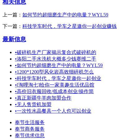
相关信息
上一篇：
如何节约超细磨生产中的电量？WYL59
下一篇：
科技学车时代，学车之星邀你一起创业赚钱
最新信息
•
破碎机生产厂家揭示复合式破碎机的
•
洛阳二手水洗机大概多少钱赛维二手
•
如何节约超细磨生产中的电量？WYL59
•
1200*1200型风化岩高效细碎机怎么
•
科技学车时代，学车之星邀你一起创业
•
[淘哩淘七]给你一家美趣生活优品馆
•
高价旧衣服回收/低成本创业/操作简
•
真正新疆牛羊肉加盟合作
•
无人售货机加盟
•
一次性水晶餐具一个人也可以创业
奉节生活服务
奉节商务服务
奉节供求信息