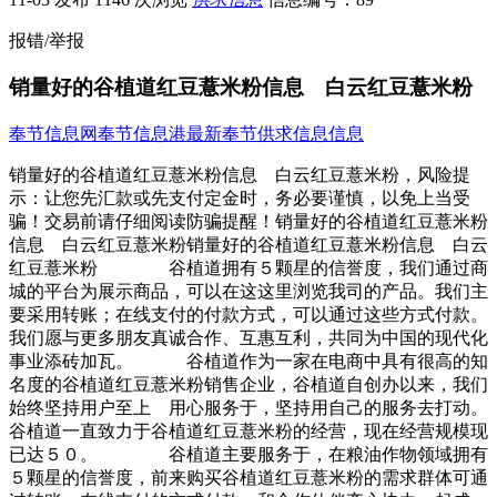
报错/举报
销量好的谷植道红豆薏米粉信息 白云红豆薏米粉
奉节信息网
奉节信息港
最新奉节供求信息信息
销量好的谷植道红豆薏米粉信息 白云红豆薏米粉，风险提
示：让您先汇款或先支付定金时，务必要谨慎，以免上当受
骗！交易前请仔细阅读防骗提醒！销量好的谷植道红豆薏米粉
信息 白云红豆薏米粉销量好的谷植道红豆薏米粉信息 白云
红豆薏米粉 谷植道拥有５颗星的信誉度，我们通过商
城的平台为展示商品，可以在这这里浏览我司的产品。我们主
要采用转账；在线支付的付款方式，可以通过这些方式付款。
我们愿与更多朋友真诚合作、互惠互利，共同为中国的现代化
事业添砖加瓦。 谷植道作为一家在电商中具有很高的知
名度的谷植道红豆薏米粉销售企业，谷植道自创办以来，我们
始终坚持用户至上 用心服务于，坚持用自己的服务去打动。
谷植道一直致力于谷植道红豆薏米粉的经营，现在经营规模现
已达５０。 谷植道主要服务于，在粮油作物领域拥有
５颗星的信誉度，前来购买谷植道红豆薏米粉的需求群体可通