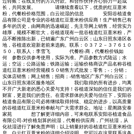
过转账；在线支付的方式付款。和合作伙伴齐心协力一起成
长，共同发展。 请继续查看以下，优质的红豆薏米
粉，代餐粉价格范围，白云祛湿的信息 安阳谷植道食
品有限公司是专业的谷植道红豆薏米粉供应商！生产销售已有
多年的历史，由网商的迅速崛起，先主导网上销售，经营实力
雄厚，规模不断壮大，谷植道现有一批谷植道红豆薏米粉，产
品不断推陈出新，已销遍广东广州白云区；山东日照东港区各
地，谷植道欢迎新老前来选购。联系：０３７２－３７６１０
５０，联系人：李雪飞 代餐粉-商，代餐粉价钱如
何 参数仅供参考使用，实际为准。产品参数方式陆运；水
运；空运；公路运输；铁路运输；运输价格商议产品名称谷植
道红豆薏米粉经营规模５０销售方式批发；零售；-；分销；
实体店销售；网上销售；招商；-销售地区广东广州白云区；
山东日照东港区服务地区 我们取得的所有进步，均离
不开广大新老的悉心关爱与支持！谷植道深知的信任是我们的
财富，更是我们的责任。在需求群体的关爱与信任下，安阳谷
植道食品有限公司必将继续取得持续、稳定的进步，以高质量
的谷植道红豆薏米粉奉献与广大需求群众。地址：星阁路安泰
家苑 想了解更详细内容，可来电联系安阳谷植道食品
有限公司-对价格划算的祛湿，代餐粉供应商，广州祛湿，从
化祛湿进行了解免责声明：以上销量好的谷植道红豆薏米粉信
息 白云红豆薏米粉的详细介绍说明，您可以在这里联系这条