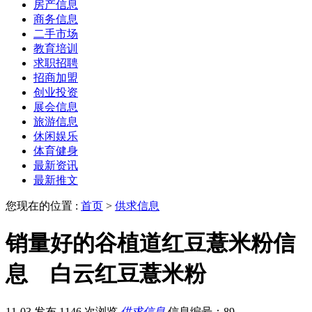
房产信息
商务信息
二手市场
教育培训
求职招聘
招商加盟
创业投资
展会信息
旅游信息
休闲娱乐
体育健身
最新资讯
最新推文
您现在的位置 :
首页
>
供求信息
销量好的谷植道红豆薏米粉信
息 白云红豆薏米粉
11-03 发布
1146 次浏览
供求信息
信息编号：89