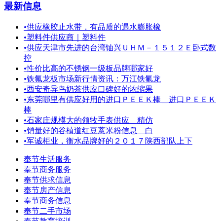
最新信息
•
供应橡胶止水带，有品质的遇水膨胀橡
•
塑料件供应商｜塑料件
•
供应天津市先进的台湾铀兴ＵＨＭ－１５１２Ｅ卧式数
控
•
性价比高的不锈钢一级板品牌哪家好
•
铁氟龙板市场新行情资讯：万江铁氟龙
•
西安奇异鸟奶茶供应口碑好的浓缩果
•
东莞哪里有供应好用的进口ＰＥＥＫ棒＿进口ＰＥＥＫ
棒
•
石家庄规模大的领牧手表供应 精仿
•
销量好的谷植道红豆薏米粉信息 白
•
军诚柜业，衡水品牌好的２０１７陕西部队上下
奉节生活服务
奉节商务服务
奉节供求信息
奉节房产信息
奉节商务信息
奉节二手市场