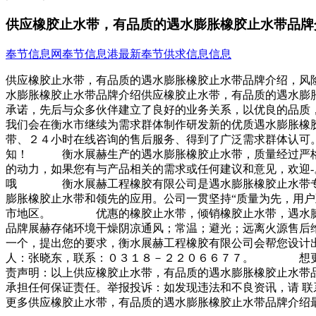
供应橡胶止水带，有品质的遇水膨胀橡胶止水带品牌
奉节信息网
奉节信息港
最新奉节供求信息信息
供应橡胶止水带，有品质的遇水膨胀橡胶止水带品牌介绍，风
水膨胀橡胶止水带品牌介绍供应橡胶止水带，有品质的遇
承诺，先后与众多伙伴建立了良好的业务关系，以优良的品质
我们会在衡水市继续为需求群体制作研发新的优质遇水膨胀
带、２４小时在线咨询的售后服务、得到了广泛需求群体认可
知！ 衡水展赫生产的遇水膨胀橡胶止水带，质量经过严格
的动力，如果您有与产品相关的需求或任何建议和意见，欢
哦 衡水展赫工程橡胶有限公司是遇水膨胀橡胶止水带专业
膨胀橡胶止水带和领先的应用。公司一贯坚持“质量为先，用
市地区。 优惠的橡胶止水带，倾销橡胶止水带，遇水膨胀
品牌展赫存储环境干燥阴凉通风；常温；避光；远离火源售
一个，提出您的要求，衡水展赫工程橡胶有限公司会帮您设计
人：张晓东，联系：０３１８－２２０６６７７。 想更深
责声明：以上供应橡胶止水带，有品质的遇水膨胀橡胶止水带
承担任何保证责任。举报投诉：如发现违法和不良资讯，请 
更多供应橡胶止水带，有品质的遇水膨胀橡胶止水带品牌介绍