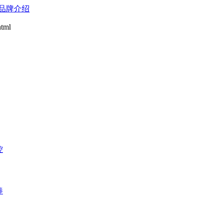
品牌介绍
tml
控
棒