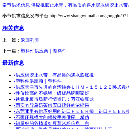
奉节供求信息
供应橡胶止水带，有品质的遇水膨胀橡胶止水带
奉节供求信息发布平台:http://www.shangwumall.com/gongqiu/97.h
相关信息
上一篇：
返回列表
下一篇：
塑料件供应商｜塑料件
最新信息
•
供应橡胶止水带，有品质的遇水膨胀橡
•
塑料件供应商｜塑料件
•
供应天津市先进的台湾铀兴ＵＨＭ－１５１２Ｅ卧式数
•
性价比高的不锈钢一级板品牌哪家好
•
铁氟龙板市场新行情资讯：万江铁氟龙
•
西安奇异鸟奶茶供应口碑好的浓缩果
•
东莞哪里有供应好用的进口ＰＥＥＫ棒＿进口ＰＥＥＫ
•
石家庄规模大的领牧手表供应 精仿
•
销量好的谷植道红豆薏米粉信息 白