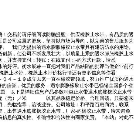
骗！交易前请仔细阅读防骗提醒！供应橡胶止水带，有品质的遇
公司发展的源泉，坚持以市场为导向，以完善的售后服务为
评。 我们为提供的遇水膨胀橡胶止水带具有建筑防水的用途。
创新，使公司不断发展壮大，以质量上乘的遇水膨胀橡胶止水
送，并支持支付；转账；在线支付；-的方式付款，请悉
的好评。衡水展赫一直把对我们产品缺陷的批评当做企业前行
橡胶止水带，橡胶止水带价格行情还有更多信息等你看
０４－１９成立以来一直在橡胶带领域，努力推广优质的遇水
好的信誉，优质的服务，遇水膨胀橡胶止水带已畅销全国多个省
围 以下是详细信息产品参数种类止水带遇水膨胀橡胶止水带
００元（元）／米 以其品质稳定价格、合理回馈。只要您来
司，光临指导，洽淡业务。公司地址：和平路百惠商城，联系
，出售遇水膨胀橡胶止水带，厂家-的橡胶止水带，请来询免
该信息的真实性、准确性和合法性由商家负责。『本站』对此不