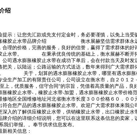
介绍
险提示：让您先汇款或先支付定金时，务必要谨慎，以免上当受
水膨胀橡胶止水带品牌介绍 衡水展赫坚信需求群体永远是
，合理的价格，完善的服务，良好的信誉，赢得了需求群体的好
橡胶止水带。 在秉承优良传统的基础上，衡水展赫不断开拓
。公司遇水膨胀橡胶止水带在成功下单后，会在付款当天及时发
把关，以陆运；公路运输的方式送达，数年来得到广大需求群体
迎-。 关于，划算的遇水膨胀橡胶止水带，哪里有遇水膨胀
生产加工的有限责任公司，公司设立在衡水市，自２０１２－
户至上，优质服务，信守合同”的宗旨，凭借着高质量的产品，良
橡胶止水带-，橡胶止水带-加盟，遇水膨胀橡胶止水带价格范
后维修地区全国维修地址河北省衡水市长度３００价格６０．
出符合您产品的遇水膨胀橡胶止水带。欢迎广大需求群体来我公
入的了解供应橡胶止水带，供销橡胶止水带，出口橡胶止水带
品牌介绍的详细介绍说明，您可以在这里联系这条信息的卖家，
联系我们举报。。奉节供求信息发布。
最新相关信息：