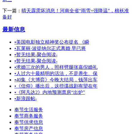
下一篇：
晴天霹雳坏消息！河南全省“雨雪+强降温”，棉袄准
备好
最新信息
•
美国电影独立精神奖公布提名 《瞬
•
瓦莱丽·波提纳尔正式离婚 早已将
•
暂无结果-聚合阅读-
•
暂无结果-聚合阅读-
•
求婚三次的男人，照样劈腿张嘉倪婚礼
•
人过六十最精明的活法，不是养生、保
•
40集《大博弈》今晚大结局，钱萍出车
•
《信仰》播出后，这些谍战剧有望在年
•
《阿凡达2》内地预测票房“出炉”
•
新浪跟帖-
奉节生活服务
奉节商务服务
奉节供求信息
奉节房产信息