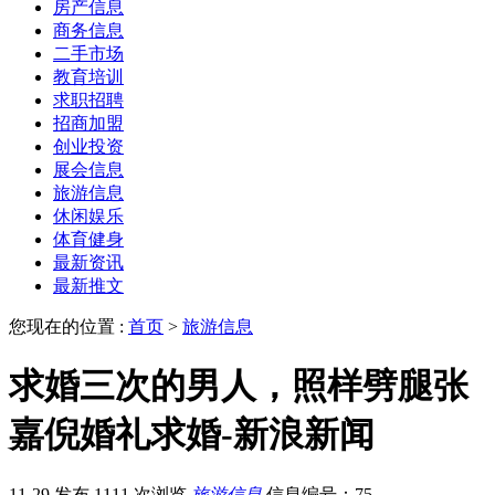
房产信息
商务信息
二手市场
教育培训
求职招聘
招商加盟
创业投资
展会信息
旅游信息
休闲娱乐
体育健身
最新资讯
最新推文
您现在的位置 :
首页
>
旅游信息
求婚三次的男人，照样劈腿张
嘉倪婚礼求婚-新浪新闻
11-29 发布
1111 次浏览
旅游信息
信息编号：75