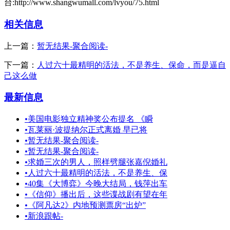
台:http://www.shangwumall.com/lvyou/75.html
相关信息
上一篇：
暂无结果-聚合阅读-
下一篇：
人过六十最精明的活法，不是养生、保命，而是逼自
己这么做
最新信息
•
美国电影独立精神奖公布提名 《瞬
•
瓦莱丽·波提纳尔正式离婚 早已将
•
暂无结果-聚合阅读-
•
暂无结果-聚合阅读-
•
求婚三次的男人，照样劈腿张嘉倪婚礼
•
人过六十最精明的活法，不是养生、保
•
40集《大博弈》今晚大结局，钱萍出车
•
《信仰》播出后，这些谍战剧有望在年
•
《阿凡达2》内地预测票房“出炉”
•
新浪跟帖-